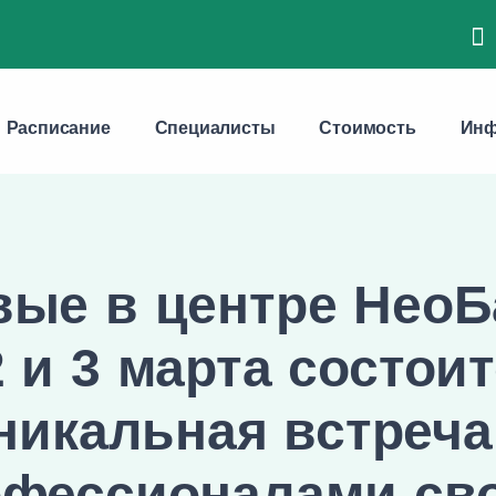
Расписание
Специалисты
Стоимость
Инф
вые в центре НеоБ
2 и 3 марта состои
никальная встреча
фессионалами св