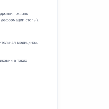
оррекция эквино–
й деформации стопы).
ительная медицина»,
икации в таких