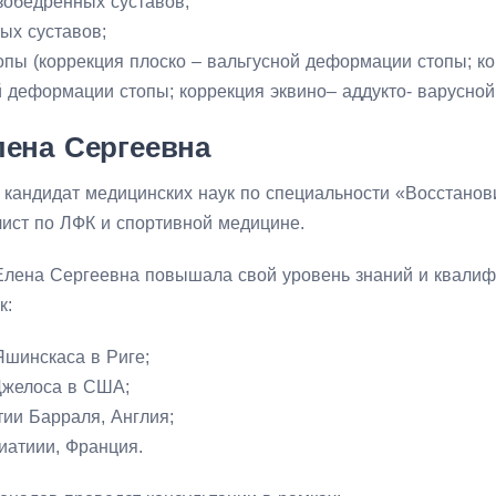
зобедренных суставов;
ых суставов;
опы (коррекция плоско – вальгусной деформации стопы; к
й деформации стопы; коррекция эквино– аддукто- варусно
ена Сергеевна
 кандидат медицинских наук по специальности «Восстанов
лист по ЛФК и спортивной медицине.
 Елена Сергеевна повышала свой уровень знаний и квалиф
к:
шинскаса в Риге;
желоса в США;
тии Барраля, Англия;
иатиии, Франция.