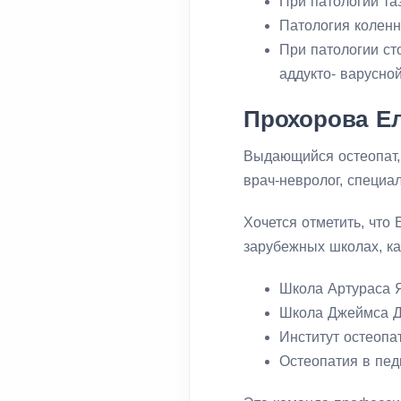
При патологии та
Патология коленн
При патологии ст
аддукто- варусно
Прохорова Ел
Выдающийся остеопат,
врач-невролог, специа
Хочется отметить, что
зарубежных школах, ка
Школа Артураса Я
Школа Джеймса Д
Институт остеопа
Остеопатия в пед