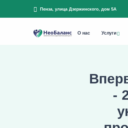
Пенза, улица Дзержинского, дом 5А
О нас
Услуги
Впер
- 
у
про