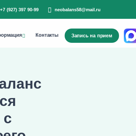
+7 (927) 397 90-99
neobalans58@mail.ru
ормация
Контакты
Запись на прием
аланс
тся
 с
оего