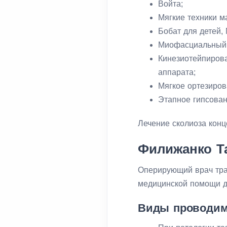
Войта;
Мягкие техники м
Бобат для детей,
Миофасциальный
Кинезиотейпирова
аппарата;
Мягкое ортезиров
Этапное гипсован
Лечение сколиоза кон
Филижанко Т
Оперирующий врач тра
медицинской помощи де
Виды проводим