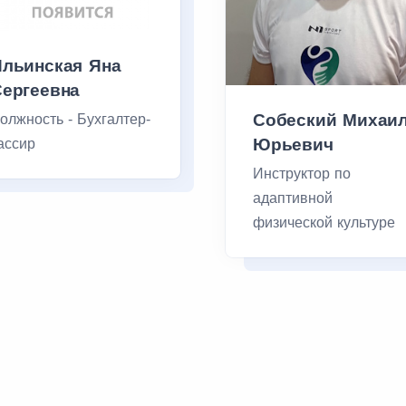
Ильинская Яна
Сергеевна
Собеский Михаи
олжность - Бухгалтер-
Юрьевич
ассир
Инструктор по
адаптивной
физической культуре