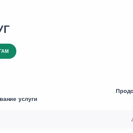
УГ
ГАМ
Продо
вание услуги