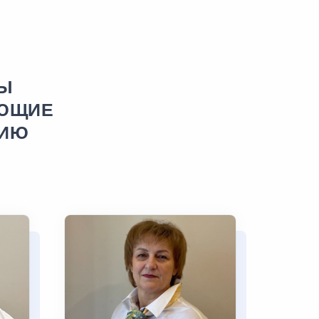
Ы
АЮЩИЕ
ЦИЮ