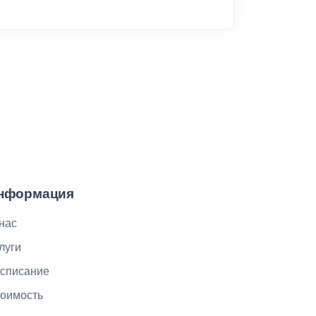
нформация
нас
луги
списание
оимость