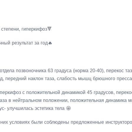
й степени, гиперкифоз🔻
ный результат за год🔥
 отдела позвоночника 63 градуса (норма 20-40), перекос т
д, передний наклон таза, слабость мышц брюшного пресса
гиперкифоз с положительной динамикой 45 градусов, перекос
 таза в нейтральном положении, положительная динамика м
с- улучшилась эстетика тела 🤩
шних условиях были соблюдены предложенные инструктор